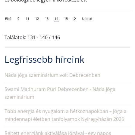
Első
11
12
13
14
15
Utolsó
Találatok: 131 - 140 / 146
Legfrissebb híreink
Náda jóga szeminárium volt Debrecenben
Swami Madhuram Puri Debrecenben - Náda Jóga
szeminárium
Több energia és nyugalom a hétköznapokban – Jóga a
mindennapi életben tanfolyamok Nyíregyházán 2026
Rejtett energiánk aktiválása jógával - egy napos