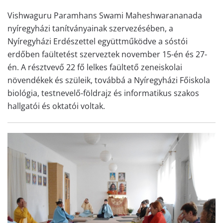
Vishwaguru Paramhans Swami Maheshwarananada
nyíregyházi tanítványainak szervezésében, a
Nyíregyházi Erdészettel együttműködve a sóstói
erdőben faültetést szerveztek november 15-én és 27-
én. A résztvevő 22 fő lelkes faültető zeneiskolai
növendékek és szüleik, továbbá a Nyíregyházi Főiskola
biológia, testnevelő-földrajz és informatikus szakos
hallgatói és oktatói voltak.