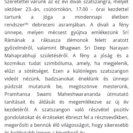
Szeretettel várunk az ez évi divali szatszangra, melyet
október 23.-án, csütörtökön, 17.00 - órai kezdettel
tartunk a Jóga a mindennapi életben
rendszer
debreceni asramjában. A divali a fény
(R)
ünnepe, melyen mécsest gyújtva emlékezünk Srí
Rámának a ráksasza démonok felett aratott
győzelméről, valamint Bhagwan Sri Deep Narayan
Mahaprabhuji születéséről. A fény a jóság és a
kozmikus tudat szimbóluma, amely, ha megjelenik,
elűzi a sötétséget. Ezen a különleges szatszangon
videót nézünk, badzsanokat éneklünk és ünnepi
púdzsát mutatunk be, megöszönve mesterünk,
Pramhansa Swami Maheshwarananda útmutató
tanításait és áldását és megemlékezve az új év
kezdetéről. A szatszangon való részvétel pozitív
gondolatokat és érzéseket ébreszt fel a résztvevőkben,
megerősíti a bennük élő világosságot, hogy sikeresebb
és boldogabb legyen a következő év.