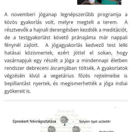
A novemberi jóganap legnépszerűbb programja a
közös gyakorlás volt, melyre megtelt a terem. A
résztvevők a hajnali derengésben kezdték a meditációt,
de a testgyakorlást követő pránajáma már nappali
fénynél zajlott. A jógagyakorlás kedvező test lelki
hatásai közismertek, ezért jöttel el sokan, hogy
vasárnapjuk egy részét a Jóga a mindennapi életben
rendszer debreceni ásramjában töltsék. A gyakorlatok
végzésén kívül a vegetárius főzés rejtelmeibe is
bepillantást nyertek, és megismerhették a jóga indiai
gyökereit is.