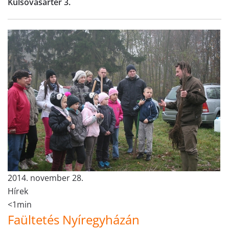
Külsővásártér 3.
2014. november 28.
Hírek
<1min
Faültetés Nyíregyházán