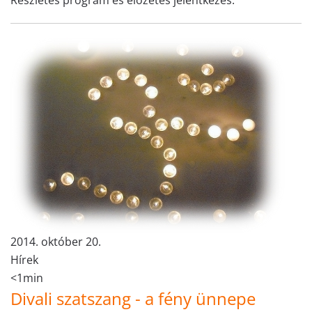
2014. október 20.
Hírek
<1min
Divali szatszang - a fény ünnepe