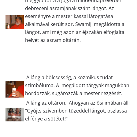
meggyújtotta a Jóga a mindennapi életben
debreceni asramjának szánt lángot. Az
eseményre a mester kassai látogatása
alkalmával került sor. Swamiji megáldotta a
lángot, ami még azon az éjszakán elfoglalta
helyét az asram oltárán.
A láng a bölcsesség, a kozmikus tudat
szimbóluma. A megáldott tárgyak magukban
hordozzák, sugározzák a mester rezgését.
A láng az oltáron. Ahogyan az ősi imában áll:
"Gyújts szívemben tüzeddel lángot, oszlassa
el fénye a sötétet!"