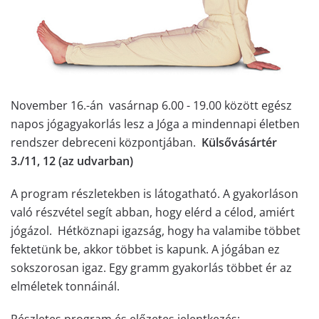
November 16.-án vasárnap 6.00 - 19.00 között egész
napos jógagyakorlás lesz a Jóga a mindennapi életben
rendszer debreceni központjában.
Külsővásártér
3./11, 12 (az udvarban)
A program részletekben is látogatható. A gyakorláson
való részvétel segít abban, hogy elérd a célod, amiért
jógázol. Hétköznapi igazság, hogy ha valamibe többet
fektetünk be, akkor többet is kapunk. A jógában ez
sokszorosan igaz. Egy gramm gyakorlás többet ér az
elméletek tonnáinál.
Részletes program és előzetes jelentkezés: