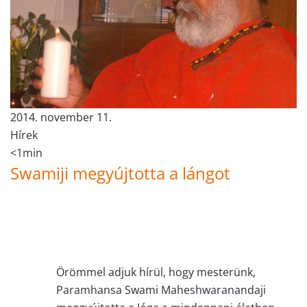
2014. november 11.
Hírek
<1min
Swamiji megyújtotta a lángot
Örömmel adjuk hírül, hogy mesterünk,
Paramhansa Swami Maheshwaranandaji