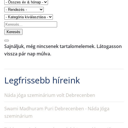
Keresés
Sajnáljuk, még nincsenek tartalomelemek. Látogasson
vissza pár nap múlva.
Legfrissebb híreink
Náda jóga szeminárium volt Debrecenben
Swami Madhuram Puri Debrecenben - Náda Jóga
szeminárium