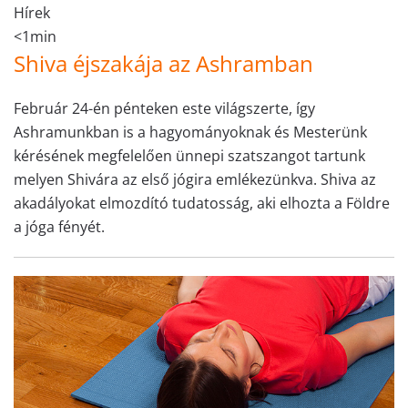
Hírek
<1min
Shiva éjszakája az Ashramban
Február 24-én pénteken este világszerte, így
Ashramunkban is a hagyományoknak és Mesterünk
kérésének megfelelően ünnepi szatszangot tartunk
melyen Shivára az első jógira emlékezünkva. Shiva az
akadályokat elmozdító tudatosság, aki elhozta a Földre
a jóga fényét.