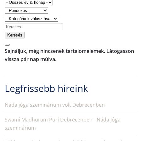
Keresés
Sajnáljuk, még nincsenek tartalomelemek. Látogasson
vissza pár nap múlva.
Legfrissebb híreink
Náda jóga szeminárium volt Debrecenben
Swami Madhuram Puri Debrecenben - Náda Jóga
szeminárium