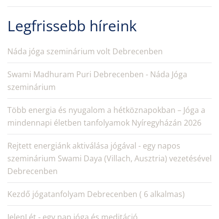
Legfrissebb híreink
Náda jóga szeminárium volt Debrecenben
Swami Madhuram Puri Debrecenben - Náda Jóga
szeminárium
Több energia és nyugalom a hétköznapokban – Jóga a
mindennapi életben tanfolyamok Nyíregyházán 2026
Rejtett energiánk aktiválása jógával - egy napos
szeminárium Swami Daya (Villach, Ausztria) vezetésével
Debrecenben
Kezdő jógatanfolyam Debrecenben ( 6 alkalmas)
JelenLét - egy nap jóga és meditáció