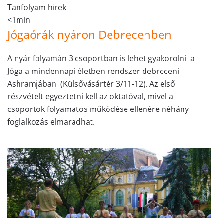
Tanfolyam hírek
<1min
Jógaórák nyáron Debrecenben
A nyár folyamán 3 csoportban is lehet gyakorolni a
Jóga a mindennapi életben rendszer debreceni
Ashramjában (Külsővásártér 3/11-12). Az első
részvételt egyeztetni kell az oktatóval, mivel a
csoportok folyamatos működése ellenére néhány
foglalkozás elmaradhat.