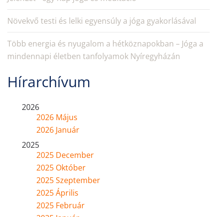
Növekvő testi és lelki egyensúly a jóga gyakorlásával
Több energia és nyugalom a hétköznapokban – Jóga a
mindennapi életben tanfolyamok Nyíregyházán
Hírarchívum
2026
2026 Május
2026 Január
2025
2025 December
2025 Október
2025 Szeptember
2025 Április
2025 Február