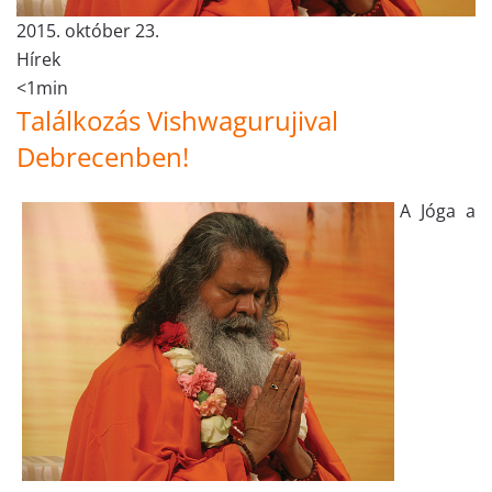
2015. október 23.
Hírek
<1min
Találkozás Vishwagurujival
Debrecenben!
A Jóga a