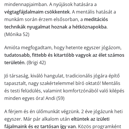
mindennapjaimban. A nyújások hatására a
végtagfájdalmaim csökkentek
. A mentális hatását a
munkám során érzem elsősorban, a
meditációs
technikák nyugalmat hoznak a hétköznapokba
.
(Mónika 52)
Amióta megfogadtam, hogy hetente egyszer jógázom,
tudatosabb, fittebb és kitartóbb vagyok az élet számos
területén
. (Brigi 42)
Jó társaság, kiváló hangulat, tradicionális jógára építő
tapasztalt, nagy szakértelemmel bíró oktató! Mentális
és testi felüdülés, valamint komfortzónából való kilépés
minden egyes óra! Andi (59)
A férjem és én ülőmunkát végzünk. 2 éve jógázunk heti
egyszer. Már pár alkalom után
eltüntek az izületi
fájalmaink és ez tartósan így van
. Közös programként