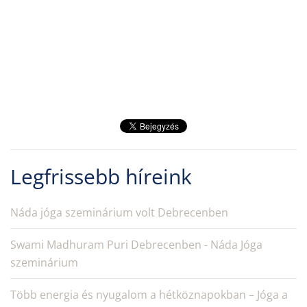
Legfrissebb híreink
Náda jóga szeminárium volt Debrecenben
Swami Madhuram Puri Debrecenben - Náda Jóga
szeminárium
Több energia és nyugalom a hétköznapokban – Jóga a