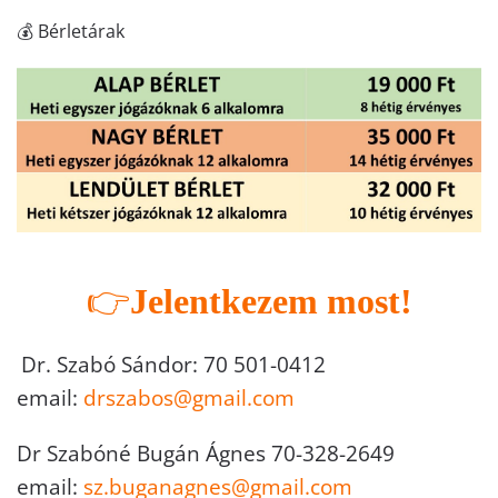
💰 Bérletárak
👉
Jelentkezem most!
Dr. Szabó Sándor: 70 501-0412
email:
drszabos@gmail.com
Dr Szabóné Bugán Ágnes 70-328-2649
email:
sz.buganagnes@gmail.com