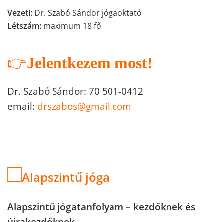
Vezeti:
Dr. Szabó Sándor jógaoktató
Létszám:
maximum 18 fő
👉
Jelentkezem most!
Dr. Szabó Sándor: 70 501-0412
email:
drszabos@gmail.com
□
Alapszintű jóga
Alapszintű jógatanfolyam – kezdőknek és
újrakezdőknek