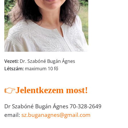
Vezeti:
Dr. Szabóné Bugán Ágnes
Létszám:
maximum 10 fő
👉
Jelentkezem most!
Dr Szabóné Bugán Ágnes 70-328-2649
email:
sz.buganagnes@gmail.com