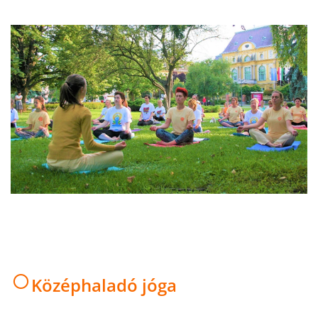
○
Középhaladó jóga