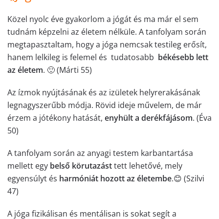
Közel nyolc éve gyakorlom a jógát és ma már el sem
tudnám képzelni az életem nélküle. A tanfolyam során
megtapasztaltam, hogy a jóga nemcsak testileg erősít,
hanem lelkileg is felemel és tudatosabb
békésebb lett
az életem
. 🙂 (Márti 55)
Az ízmok nyújtásának és az izületek helyrerakásának
legnagyszerűbb módja. Rövid ideje művelem, de már
érzem a jótékony hatását,
enyhült a derékfájásom
. (Éva
50)
A tanfolyam során az anyagi testem karbantartása
mellett egy
belső körutazást
tett lehetővé, mely
egyensúlyt és
harmóniát hozott az életembe
.😊 (Szilvi
47)
A jóga fizikálisan és mentálisan is sokat segít a