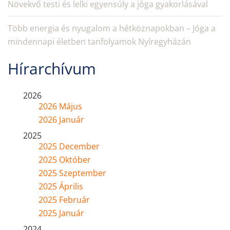
Növekvő testi és lelki egyensúly a jóga gyakorlásával
Több energia és nyugalom a hétköznapokban – Jóga a
mindennapi életben tanfolyamok Nyíregyházán
Hírarchívum
2026
2026 Május
2026 Január
2025
2025 December
2025 Október
2025 Szeptember
2025 Április
2025 Február
2025 Január
2024