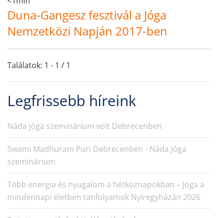
<1min
Duna-Gangesz fesztivál a Jóga
Nemzetközi Napján 2017-ben
Találatok: 1 - 1 / 1
Legfrissebb híreink
Náda jóga szeminárium volt Debrecenben
Swami Madhuram Puri Debrecenben - Náda Jóga
szeminárium
Több energia és nyugalom a hétköznapokban – Jóga a
mindennapi életben tanfolyamok Nyíregyházán 2026