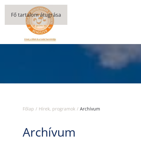
Fő tartalom átugrása
Főlap
Hírek, programok
Archívum
Archívum