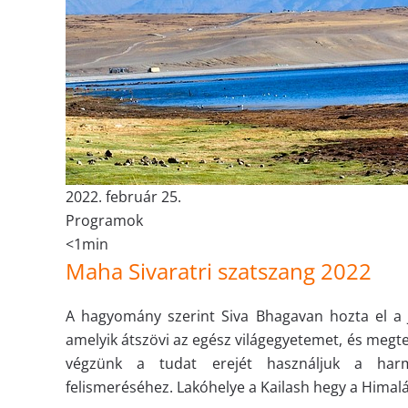
2022. február 25.
Programok
<1min
Maha Sivaratri szatszang 2022
A hagyomány szerint Siva Bhagavan hozta el a
amelyik átszövi az egész világegyetemet, és megt
végzünk a tudat erejét használjuk a har
felismeréséhez. Lakóhelye a Kailash hegy a Himal