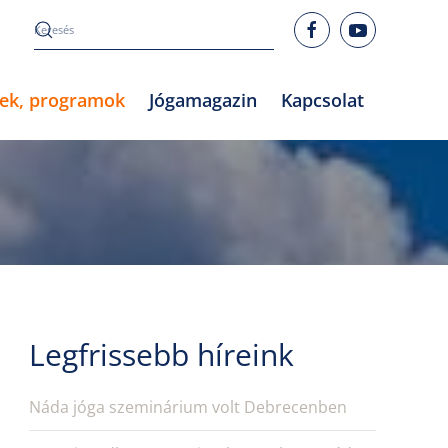
rek, programok
Jógamagazin
Kapcsolat
Legfrissebb híreink
Náda jóga szeminárium volt Debrecenben