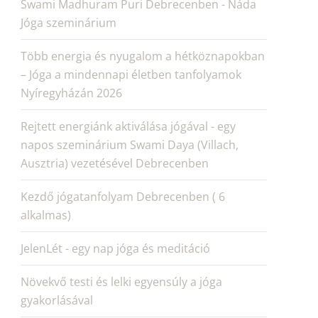
Swami Madhuram Puri Debrecenben - Náda
Jóga szeminárium
Több energia és nyugalom a hétköznapokban
– Jóga a mindennapi életben tanfolyamok
Nyíregyházán 2026
Rejtett energiánk aktiválása jógával - egy
napos szeminárium Swami Daya (Villach,
Ausztria) vezetésével Debrecenben
Kezdő jógatanfolyam Debrecenben ( 6
alkalmas)
JelenLét - egy nap jóga és meditáció
Növekvő testi és lelki egyensúly a jóga
gyakorlásával