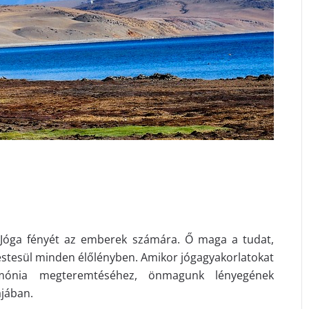
 Jóga fényét az emberek számára. Ő maga a tudat,
estesül minden élőlényben. Amikor jógagyakorlatokat
mónia megteremtéséhez, önmagunk lényegének
ájában.