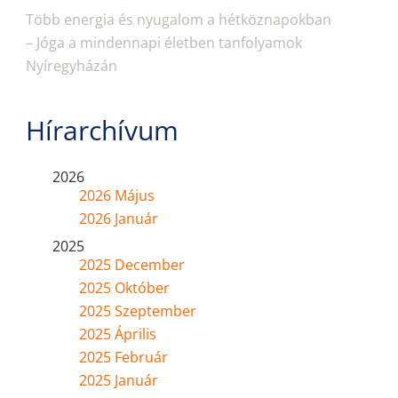
Több energia és nyugalom a hétköznapokban
– Jóga a mindennapi életben tanfolyamok
Nyíregyházán
Hírarchívum
2026
2026 Május
2026 Január
2025
2025 December
2025 Október
2025 Szeptember
2025 Április
2025 Február
2025 Január