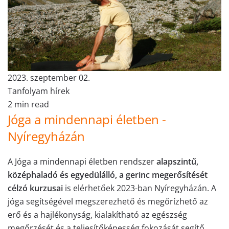
2023. szeptember 02.
Tanfolyam hírek
2 min read
Jóga a mindennapi életben -
Nyíregyházán
A Jóga a mindennapi életben rendszer
alapszintű,
középhaladó és egyedülálló, a gerinc megerősítését
célzó kurzusai
is elérhetőek 2023-ban Nyíregyházán. A
jóga segítségével megszerezhető és megőrízhető az
erő és a hajlékonyság, kialakítható az egészség
megőrzését és a teljesítőképesség fokozását segítő