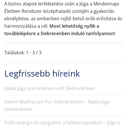
A biztos alapok lerfektetése után a Jóga a Mindennapi
Életben Rendszer középhaladó szintjén a gyakorlás
elmélyítése, az emberben rejllő belső erők erősítése és
harmonizálása a cél.
Most lehetőség nyílik a
továbblépésre a Debrecenben induló tanfolyamon!
Találatok: 1 - 3 / 3
Legfrissebb híreink
Náda jóga szeminárium volt Debrecenben
Swami Madhuram Puri Debrecenben - Náda Jóga
szeminárium
Több energia és nyugalom a hétköznapokban – Jóga a