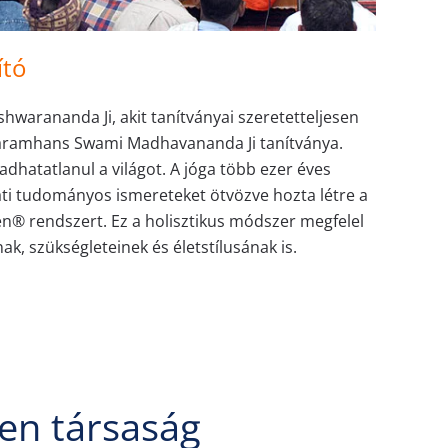
ító
arananda Ji, akit tanítványai szeretetteljesen
aramhans Swami Madhavananda Ji tanítványa.
radhatatlanul a világot. A jóga több ezer éves
ti tudományos ismereteket ötvözve hozta létre a
n® rendszert. Ez a holisztikus módszer megfelel
k, szükségleteinek és életstílusának is.
en társaság