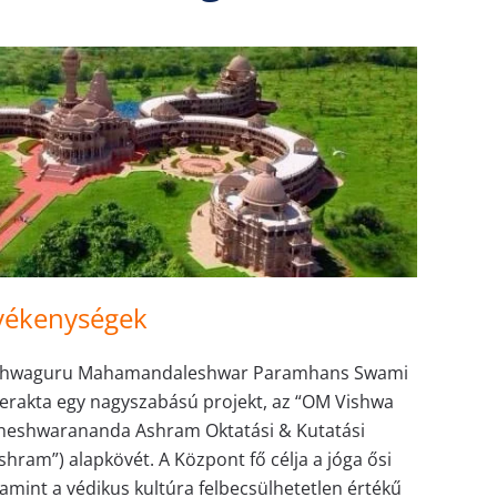
vékenységek
ishwaguru Mahamandaleshwar Paramhans Swami
rakta egy nagyszabású projekt, az “OM Vishwa
eshwarananda Ashram Oktatási & Kutatási
hram”) alapkövét. A Központ fő célja a jóga ősi
amint a védikus kultúra felbecsülhetetlen értékű