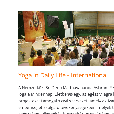
Yoga in Daily Life - International
A Nemzetközi Sri Deep Madhavananda Ashram Fel
Jóga a Mindennapi Életben® egy, az egész világra 
projekteket támogató civil szervezet, amely aktíva
emberiséget szolgáló tevékenységekben, melyek 