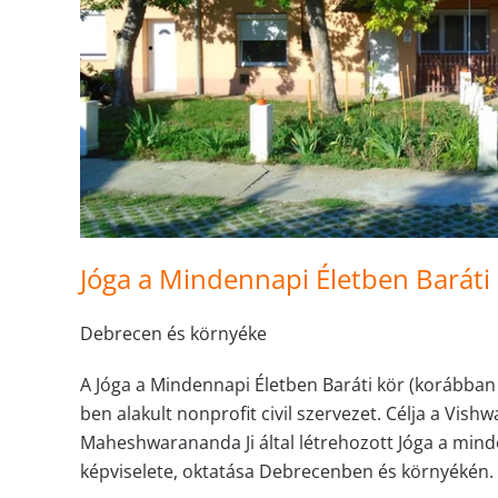
Jóga a Mindennapi Életben Baráti
Debrecen és környéke
A Jóga a Mindennapi Életben Baráti kör (korábban
ben alakult nonprofit civil szervezet. Célja a V
Maheshwarananda Ji által létrehozott Jóga a min
képviselete, oktatása Debrecenben és környékén.