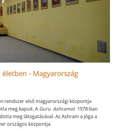
 életben - Magyarország
en
rendszer első magyarországi központja
tta meg kapuit. A
Guru Ashramot
1978-ban
ldotta meg látogatásával. Az Ashram a Jóga a
er országos központja.