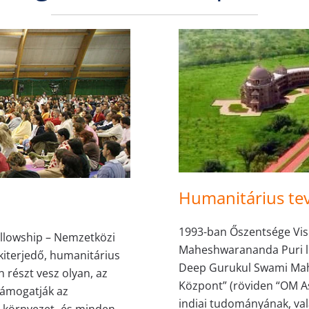
Humanitárius te
1993-ban Őszentsége V
lowship – Nemzetközi
Maheshwarananda Puri le
kiterjedő, humanitárius
Deep Gurukul Swami Mah
n részt vesz olyan, az
Központ” (röviden “OM As
támogatják az
indiai tudományának, val