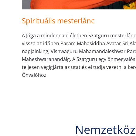
Spirituális mesterlánc
A Jóga a mindennapi életben Szatguru mesterlánc
vissza az időben Param Mahasiddha Avatar Sri Ala
napjainking, Vishwaguru Mahamandaleshwar Pa
Maheshwaranandáig. A Szatguru egy önmegvalósít
teljesen végigjárta az utat és el tudja vezetni a ke
Önvalóhoz.
Nemzetközi