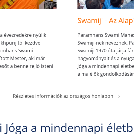
Swamiji - Az Alap
a évezredekre nyúlik
Paramhans Swami Maheshw
khpurijitól kezdve
Swamiji-nek neveznek, P
ramhans Swami
Swamiji 1970 óta járja fá
ott Mester, aki már
hagyományait és a nyuga
resőt a benne rejlő isteni
Jóga a mindennapi életbe
a ma élők gondolkodásána
Részletes információk az országos honlapon
 Jóga a mindennapi életb