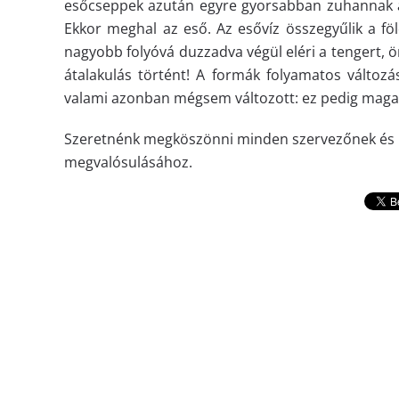
esőcseppek azután egyre gyorsabban zuhannak a f
Ekkor meghal az eső. Az esővíz összegyűlik a föl
nagyobb folyóvá duzzadva végül eléri a tengert,
átalakulás történt! A formák folyamatos változás
valami azonban mégsem változott: ez pedig maga a
Szeretnénk megköszönni minden szervezőnek és r
megvalósulásához.