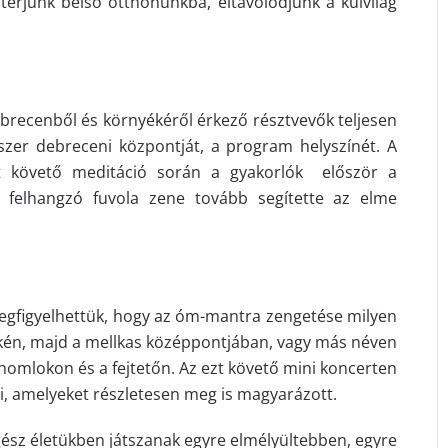
érjünk belső otthonunkba, eltávolodjunk a külvilág
ebrecenből és környékéről érkező résztvevők teljesen
zer debreceni központját, a program helyszínét. A
zt követő meditáció során a gyakorlók először a
 a felhangzó fuvola zene tovább segítette az elme
egfigyelhettük, hogy az óm-mantra zengetése milyen
ékén, majd a mellkas középpontjában, vagy más néven
 homlokon és a fejtetőn. Az ezt követő mini koncerten
i, amelyeket részletesen meg is magyarázott.
ész életükben játszanak egyre elmélyültebben, egyre