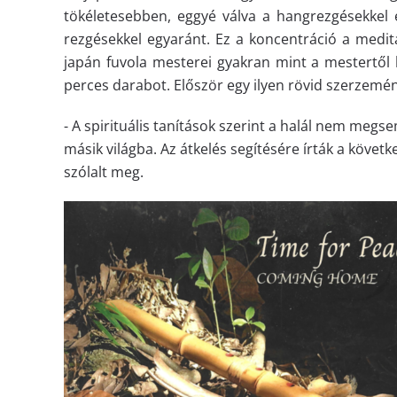
tökéletesebben, eggyé válva a hangrezgésekkel 
rezgésekkel egyaránt. Ez a koncentráció a meditá
japán fuvola mesterei gyakran mint a mestertől 
perces darabot. Először egy ilyen rövid szerzemén
- A spirituális tanítások szerint a halál nem meg
másik világba. Az átkelés segítésére írták a követ
szólalt meg.