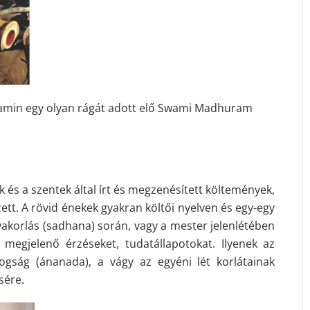
eg, amin egy olyan rágát adott elő Swami Madhuram
 és a szentek által írt és megzenésített költemények,
tt. A rövid énekek gyakran költői nyelven és egy-egy
 gyakorlás (sadhana) során, vagy a mester jelenlétében
 megjelenő érzéseket, tudatállapotokat. Ilyenek az
dogság (ánanada), a vágy az egyéni lét korlátainak
sére.