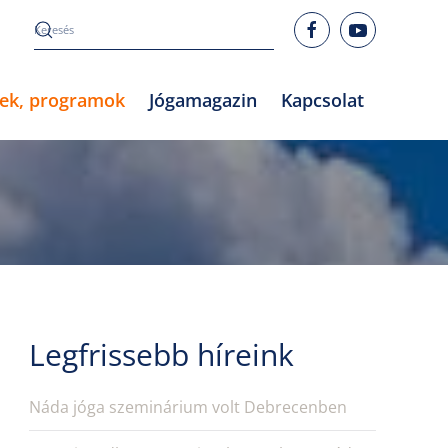
rek, programok
Jógamagazin
Kapcsolat
Legfrissebb híreink
Náda jóga szeminárium volt Debrecenben