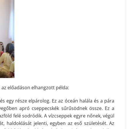
, az előadáson elhangzott példa:
, és egy része elpárolog. Ez az óceán halála és a pára
levegőben apró cseppecskék sűrűsödnek össze. Ez a
razföld felé sodródik. A vízcseppek egyre nőnek, végül
át, haldoklását jelenti, egyben az eső születését. Az