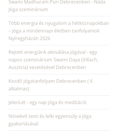
Swami Madhuram Puri Debrecenben - Náda
Jóga szeminárium
Több energia és nyugalom a hétköznapokban
– Jóga a mindennapi életben tanfolyamok
Nyíregyházán 2026
Rejtett energiánk aktiválása jógával - egy
napos szeminárium Swami Daya (Villach,
Ausztria) vezetésével Debrecenben
Kezdő jógatanfolyam Debrecenben ( 6
alkalmas)
JelenLét - egy nap jóga és meditáció
Növekvő testi és lelki egyensúly a jóga
gyakorlásával