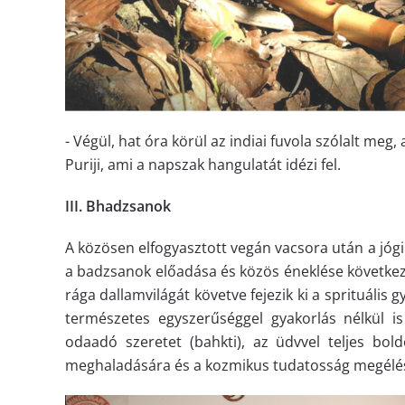
- Végül, hat óra körül az indiai fuvola szólalt m
Puriji, ami a napszak hangulatát idézi fel.
III. Bhadzsanok
A közösen elfogyasztott vegán vacsora után a jógik
a badzsanok előadása és közös éneklése következe
rága dallamvilágát követve fejezik ki a sprituális
természetes egyszerűséggel gyakorlás nélkül is
odaadó szeretet (bahkti), az üdvvel teljes bol
meghaladására és a kozmikus tudatosság megélé