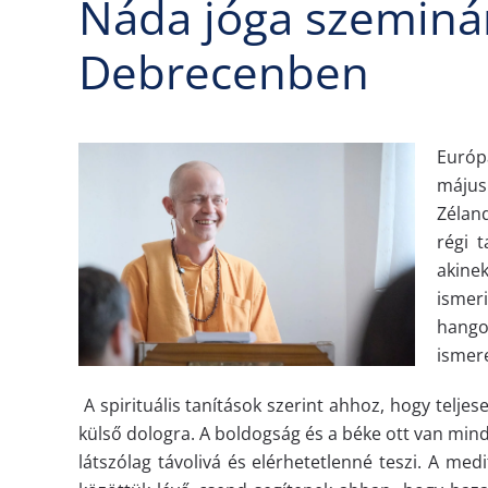
Náda jóga szeminá
Debrecenben
Európ
május
Zélan
régi 
akine
ismer
hango
ismer
A spirituális tanítások szerint ahhoz, hogy telj
külső dologra. A boldogság és a béke ott van mind
látszólag távolivá és elérhetetlenné teszi. A me