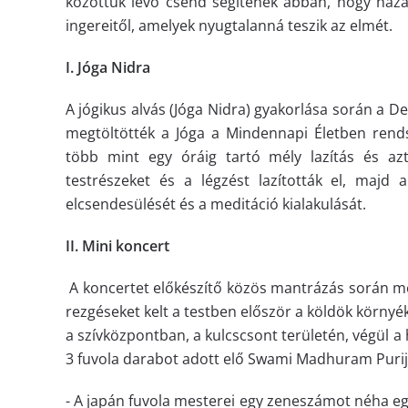
közöttük lévő csend segítenek abban, hogy hazat
ingereitől, amelyek nyugtalanná teszik az elmét.
I. Jóga Nidra
A jógikus alvás (Jóga Nidra) gyakorlása során a D
megtöltötték a Jóga a Mindennapi Életben rends
több mint egy óráig tartó mély lazítás és a
testrészeket és a légzést lazították el, majd
elcsendesülését és a meditáció kialakulását.
II. Mini koncert
A koncertet előkészítő közös mantrázás során m
rezgéseket kelt a testben először a köldök körny
a szívközpontban, a kulcscsont területén, végül a
3 fuvola darabot adott elő Swami Madhuram Purij
- A japán fuvola mesterei egy zeneszámot néha eg