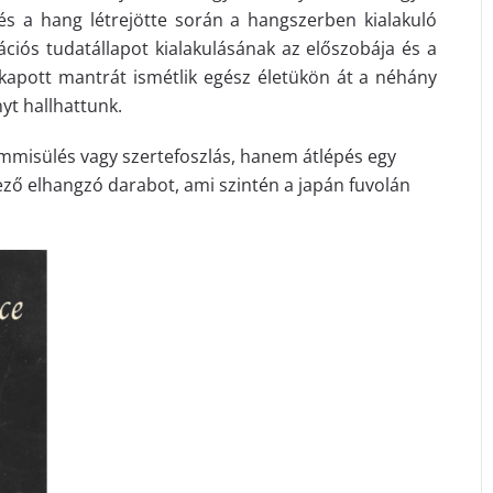
és a hang létrejötte során a hangszerben kialakuló
ciós tudatállapot kialakulásának az előszobája és a
kapott mantrát ismétlik egész életükön át a néhány
yt hallhattunk.
semmisülés vagy szertefoszlás, hanem átlépés egy
kező elhangzó darabot, ami szintén a japán fuvolán