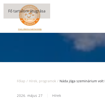
Fő tartalom átugrása
Főlap
Hírek, programok
Náda jóga szeminárium volt
2026. május 27
Hírek