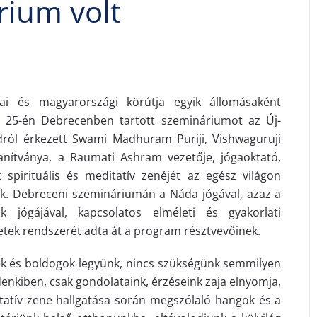
rium volt
ai és magyarországi körútja egyik állomásaként
 25-én Debrecenben tartott szemináriumot az Új-
dról érkezett Swami Madhuram Puriji, Vishwaguruji
tanítványa, a Raumati Ashram vezetője, jógaoktató,
k spirituális és meditatív zenéjét az egész világon
ik. Debreceni szemináriumán a Náda jógával, azaz a
k jógájával, kapcsolatos elméleti és gyakorlati
etek rendszerét adta át a program résztvevőinek.
esek és boldogok legyünk, nincs szükségünk semmilyen
enkiben, csak gondolataink, érzéseink zaja elnyomja,
ditatív zene hallgatása során megszólaló hangok és a