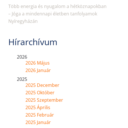
Több energia és nyugalom a hétköznapokban
– Jóga a mindennapi életben tanfolyamok
Nyíregyházán
Hírarchívum
2026
2026 Május
2026 Január
2025
2025 December
2025 Október
2025 Szeptember
2025 Április
2025 Február
2025 Január