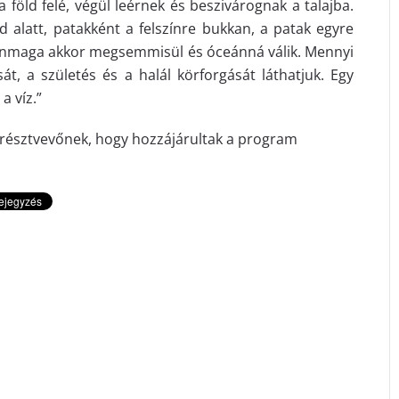
öld felé, végül leérnek és beszivárognak a talajba.
d alatt, patakként a felszínre bukkan, a patak egyre
 önmaga akkor megsemmisül és óceánná válik. Mennyi
át, a születés és a halál körforgását láthatjuk. Egy
 víz.”
észtvevőnek, hogy hozzájárultak a program