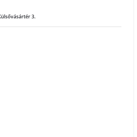
ülsővásártér 3.