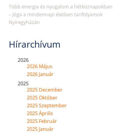
Több energia és nyugalom a hétköznapokban
– Jóga a mindennapi életben tanfolyamok
Nyíregyházán
Hírarchívum
2026
2026 Május
2026 Január
2025
2025 December
2025 Október
2025 Szeptember
2025 Április
2025 Február
2025 Január