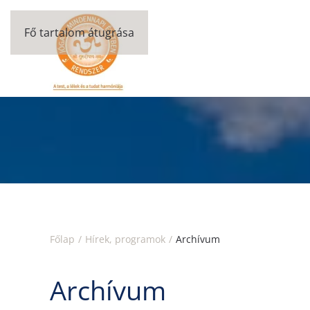
Fő tartalom átugrása
Főlap
Hírek, programok
Archívum
Archívum