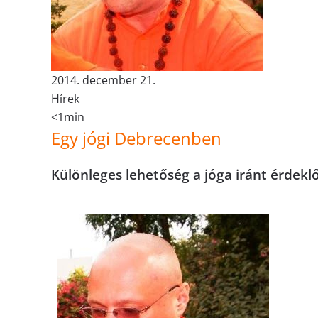
2014. december 21.
Hírek
<1min
Egy jógi Debrecenben
Különleges lehetőség a jóga iránt érdek