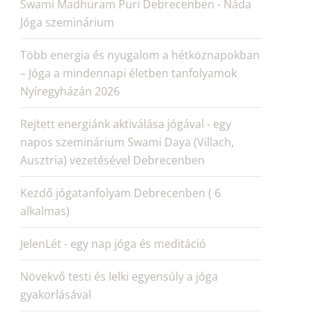
Swami Madhuram Puri Debrecenben - Náda
Jóga szeminárium
Több energia és nyugalom a hétköznapokban
– Jóga a mindennapi életben tanfolyamok
Nyíregyházán 2026
Rejtett energiánk aktiválása jógával - egy
napos szeminárium Swami Daya (Villach,
Ausztria) vezetésével Debrecenben
Kezdő jógatanfolyam Debrecenben ( 6
alkalmas)
JelenLét - egy nap jóga és meditáció
Növekvő testi és lelki egyensúly a jóga
gyakorlásával