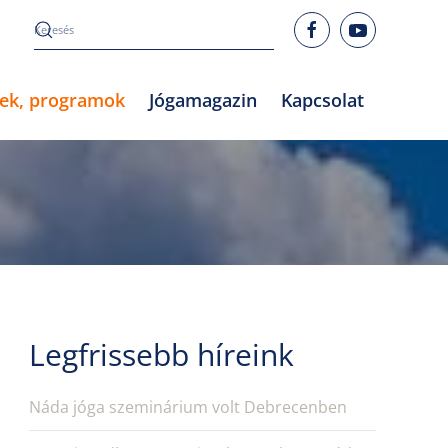
rek, programok
Jógamagazin
Kapcsolat
Legfrissebb híreink
Náda jóga szeminárium volt Debrecenben