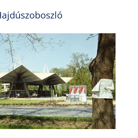
ajdúszoboszló