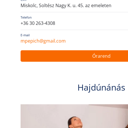
Miskolc, Soltész Nagy K. u. 45. az emeleten
Telefon
+36 30 263-4308
E-mail
mpepich@gmail.com
Órarend
Hajdúnánás