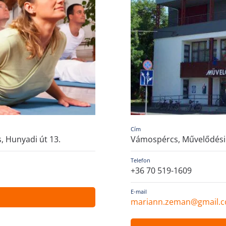
Cím
 Hunyadi út 13.
Vámospércs, Művelődési
Telefon
+36 70 519-1609
E-mail
mariann.zeman@gmail.