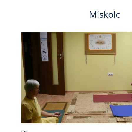
Miskolc
Cím