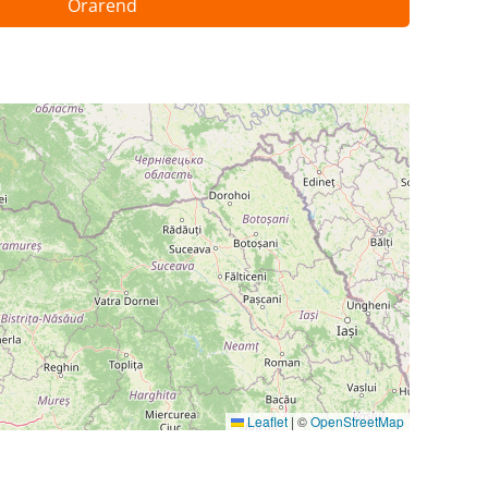
Órarend
Leaflet
|
©
OpenStreetMap