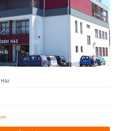
 Ház
com