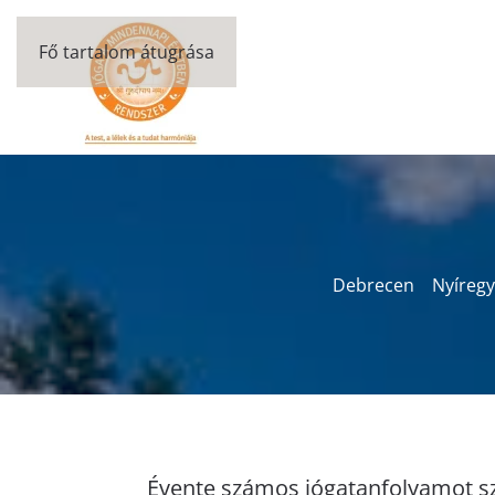
Fő tartalom átugrása
Debrecen
Nyíreg
Évente számos jógatanfolyamot s