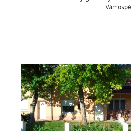
Vámospér