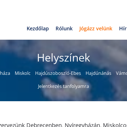
Kezdőlap
Rólunk
Jógázz velünk
Hí
Helyszínek
yháza
Miskolc
Hajdúszoboszló-Ebes
Hajdúnánás
Vámo
Jelentkezés tanfolyamra
zervezünk Debrecenben, Nyíregyházán, Miskolco