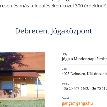
csen és más településeken közel 300 érdeklődő
Debrecen, Jógaközpont
Hely
Jóga a Mindennapi Életb
Cím
4025 Debrecen, Külsővásártér
Telefon
+36 20 467-2462, +36 70 51
E-mail
ganga@ganga.hu