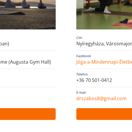
Cím
rban)
Nyíregyháza, Városmajor 
Facebook
erme (Augusta Gym Hall)
Jóga-a-Mindennapi-Életb
Telefon
+36 70 501-0412
E-mail
drszabos8@gmail.com