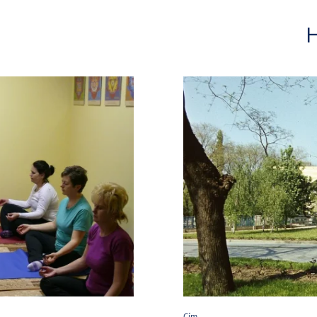
H
Cím