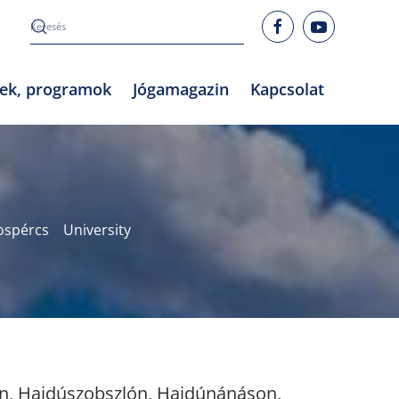
rek, programok
Jógamagazin
Kapcsolat
spércs
University
n, Hajdúszobszlón, Hajdúnánáson,