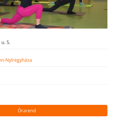
u. 5.
en-Nyíregyháza
Órarend