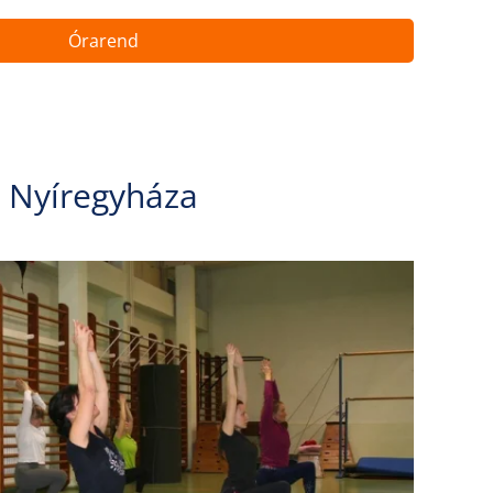
Órarend
Nyíregyháza