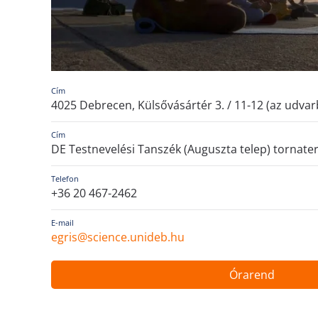
Cím
4025 Debrecen, Külsővásártér 3. / 11-12 (az udva
Cím
DE Testnevelési Tanszék (Auguszta telep) tornat
Telefon
+36 20 467-2462
E-mail
egris@science.unideb.hu
Órarend