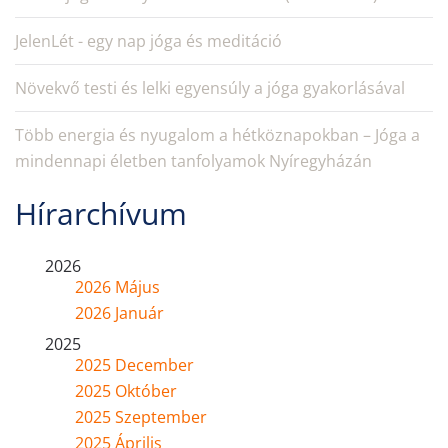
JelenLét - egy nap jóga és meditáció
Növekvő testi és lelki egyensúly a jóga gyakorlásával
Több energia és nyugalom a hétköznapokban – Jóga a
mindennapi életben tanfolyamok Nyíregyházán
Hírarchívum
2026
2026 Május
2026 Január
2025
2025 December
2025 Október
2025 Szeptember
2025 Április