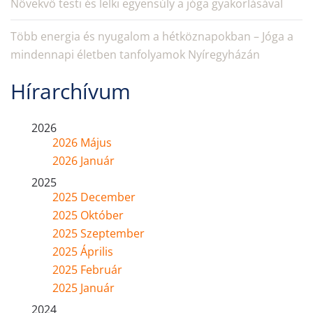
Növekvő testi és lelki egyensúly a jóga gyakorlásával
Több energia és nyugalom a hétköznapokban – Jóga a
mindennapi életben tanfolyamok Nyíregyházán
Hírarchívum
2026
2026 Május
2026 Január
2025
2025 December
2025 Október
2025 Szeptember
2025 Április
2025 Február
2025 Január
2024