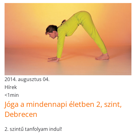
2014. augusztus 04.
Hírek
<1min
Jóga a mindennapi életben 2, szint,
Debrecen
2. szintű tanfolyam indul!