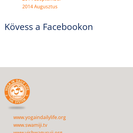
2014 Augusztus
Kövess a Facebookon
www.yogaindailylife.org
www.swamiji.tv
www.vishwaguruji.org