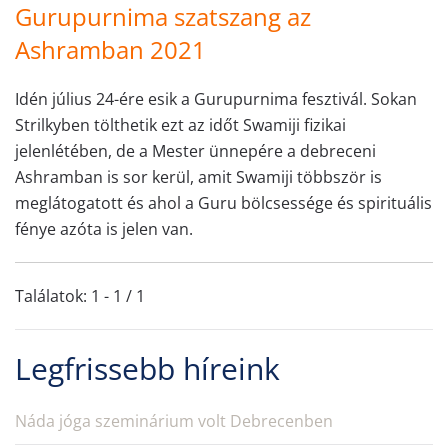
Gurupurnima szatszang az
Ashramban 2021
Idén július 24-ére esik a Gurupurnima fesztivál. Sokan
Strilkyben tölthetik ezt az időt Swamiji fizikai
jelenlétében, de a Mester ünnepére a debreceni
Ashramban is sor kerül, amit Swamiji többször is
meglátogatott és ahol a Guru bölcsessége és spirituális
fénye azóta is jelen van.
Találatok: 1 - 1 / 1
Legfrissebb híreink
Náda jóga szeminárium volt Debrecenben