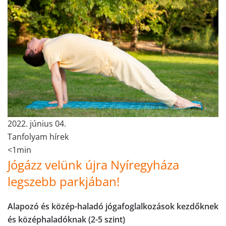
2022. június 04.
Tanfolyam hírek
<1min
Jógázz velünk újra Nyíregyháza
legszebb parkjában!
Alapozó és közép-haladó jógafoglalkozások kezdőknek
és középhaladóknak (2-5 szint)