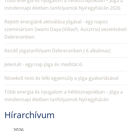
Több energia és nyugalom a hétköznapokban – Jóga a
mindennapi életben tanfolyamok Nyíregyházán 2026
Rejtett energiánk aktiválása jógával - egy napos
szeminárium Swami Daya (Villach, Ausztria) vezetésével
Debrecenben
Kezdő jógatanfolyam Debrecenben ( 6 alkalmas)
JelenLét - egy nap jóga és meditáció
Növekvő testi és lelki egyensúly a jóga gyakorlásával
Több energia és nyugalom a hétköznapokban – Jóga a
mindennapi életben tanfolyamok Nyíregyházán
Hírarchívum
2026