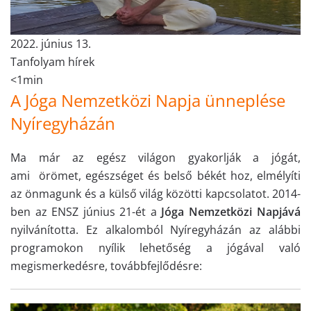
2022. június 13.
Tanfolyam hírek
<1min
A Jóga Nemzetközi Napja ünneplése
Nyíregyházán
Ma már az egész világon gyakorlják a jógát,
ami örömet, egészséget és belső békét hoz, elmélyíti
az önmagunk és a külső világ közötti kapcsolatot. 2014-
ben az ENSZ június 21-ét a
Jóga Nemzetközi Napjává
nyilvánította. Ez alkalomból Nyíregyházán az alábbi
programokon nyílik lehetőség a jógával való
megismerkedésre, továbbfejlődésre: