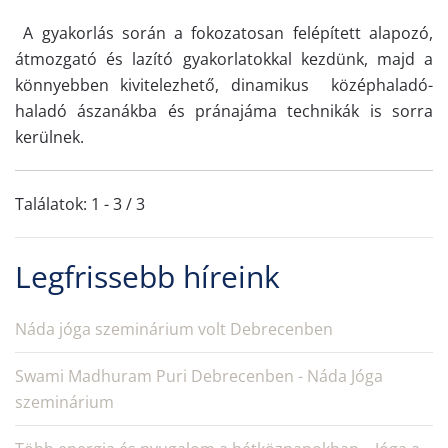
A gyakorlás során a fokozatosan felépített alapozó,
átmozgató és lazító gyakorlatokkal kezdünk, majd a
könnyebben kivitelezhető, dinamikus középhaladó-
haladó ászanákba és pránajáma technikák is sorra
kerülnek.
Találatok: 1 - 3 / 3
Legfrissebb híreink
Náda jóga szeminárium volt Debrecenben
Swami Madhuram Puri Debrecenben - Náda Jóga
szeminárium