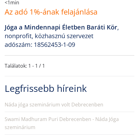
<1min
Az adó 1%-ának felajánlása
Jóga a Mindennapi Életben Baráti Kör
,
nonprofit, közhasznú szervezet
adószám: 18562453-1-09
Találatok: 1 - 1 / 1
Legfrissebb híreink
Náda jóga szeminárium volt Debrecenben
Swami Madhuram Puri Debrecenben - Náda Jóga
szeminárium