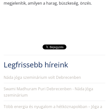
megjelenítik, amilyen a harag, büszkeség, önzés.
Legfrissebb híreink
Náda jóga szeminárium volt Debrecenben
Swami Madhuram Puri Debrecenben - Náda Jóga
szeminárium
Több energia és nyugalom a hétköznapokban – Jóga a