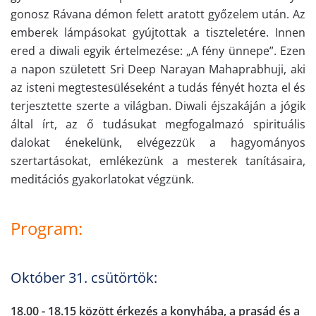
gonosz Rávana démon felett aratott győzelem után. Az
emberek lámpásokat gyújtottak a tiszteletére. Innen
ered a diwali egyik értelmezése: „A fény ünnepe”. Ezen
a napon született Sri Deep Narayan Mahaprabhuji, aki
az isteni megtestesüléseként a tudás fényét hozta el és
terjesztette szerte a világban. Diwali éjszakáján a jógik
által írt, az ő tudásukat megfogalmazó spirituális
dalokat énekelünk, elvégezzük a hagyományos
szertartásokat, emlékezünk a mesterek tanításaira,
meditációs gyakorlatokat végzünk.
Program:
Október 31. csütörtök:
18.00 - 18.15 között érkezés a konyhába, a prasád és a