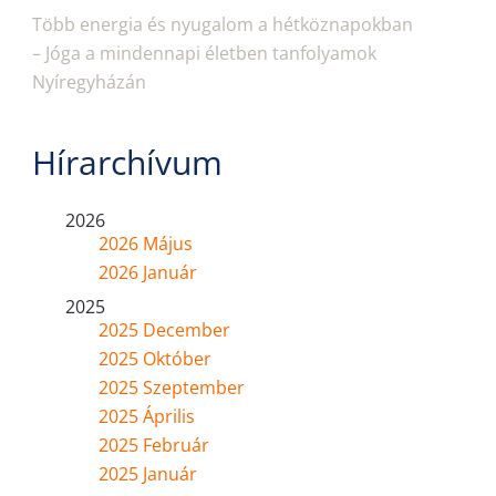
Több energia és nyugalom a hétköznapokban
– Jóga a mindennapi életben tanfolyamok
Nyíregyházán
Hírarchívum
2026
2026 Május
2026 Január
2025
2025 December
2025 Október
2025 Szeptember
2025 Április
2025 Február
2025 Január