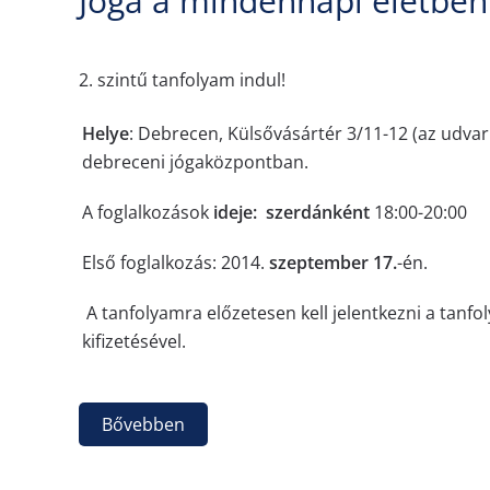
Jóga a mindennapi életben 
2. szintű tanfolyam indul!
Helye
: Debrecen, Külsővásártér 3/11-12 (az udvar
debreceni jógaközpontban.
A foglalkozások
ideje: szerdánként
18:00-20:00
Első foglalkozás: 2014.
szeptember 17.
-én.
A tanfolyamra előzetesen kell jelentkezni a tanfo
kifizetésével.
Bővebben