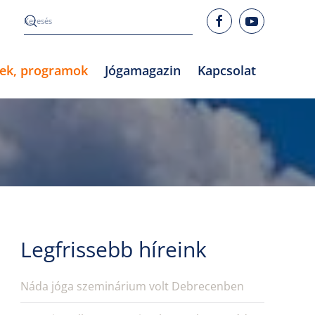
rek, programok
Jógamagazin
Kapcsolat
Legfrissebb híreink
Náda jóga szeminárium volt Debrecenben