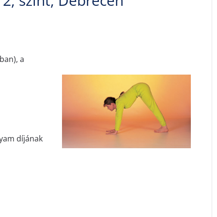
2, szint, Debrecen
ban), a
lyam díjának