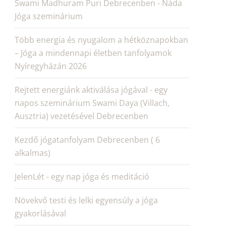
Swami Madhuram Puri Debrecenben - Náda
Jóga szeminárium
Több energia és nyugalom a hétköznapokban
– Jóga a mindennapi életben tanfolyamok
Nyíregyházán 2026
Rejtett energiánk aktiválása jógával - egy
napos szeminárium Swami Daya (Villach,
Ausztria) vezetésével Debrecenben
Kezdő jógatanfolyam Debrecenben ( 6
alkalmas)
JelenLét - egy nap jóga és meditáció
Növekvő testi és lelki egyensúly a jóga
gyakorlásával