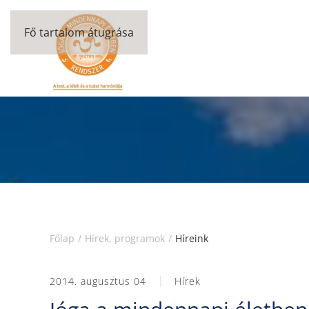
Fő tartalom átugrása
Főlap
Hírek, programok
Híreink
2014. augusztus 04
Hírek